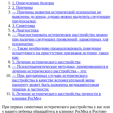
1.
Определение болезни
2.
Причины
—
Причины развития истерической психопатии не
выяснены до конца, однако можно выделить следующие
предпосылки:
3.
Симптомы
4.
Диагностика
—
Диагностировать истерическое расстройство можно
при наличии следующих проявлений, характерных для
психопатии:
—
Также необходимо проанализировать поведение
испытуемого на присутствие признаков истерии, таких
как:
5.
Лечение истерического расстройства
—
Психотерапевтические методики, применяющиеся в
лечении истерического расстройства – это:
—
При запущенных случаях истерического
расстройства в качестве вспомогательной меры
пациенту может быть назначена медикаментозная
терапия, в частности:
6.
Лечение истерического расстройства личности в
клинике РосМед
При первых симптомах истерического расстройства у вас или
у вашего ребенка обращайтесь в клинику РосМед в Ростове-